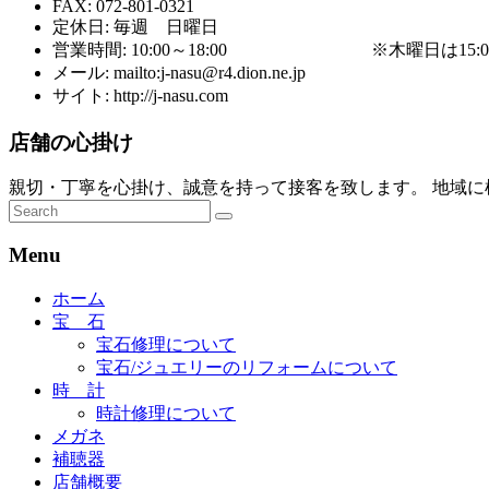
FAX: 072-801-0321
定休日: 毎週 日曜日
営業時間: 10:00～18:00 ※木曜日は15:0
メール: mailto:j-nasu@r4.dion.ne.jp
サイト: http://j-nasu.com
店舗の心掛け
親切・丁寧を心掛け、誠意を持って接客を致します。 地域に
Menu
ホーム
宝 石
宝石修理について
宝石/ジュエリーのリフォームについて
時 計
時計修理について
メガネ
補聴器
店舗概要