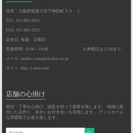
住所：大阪府寝屋川市下神田町３３－１
TEL: 072-801-0321
FAX: 072-801-0321
定休日: 毎週 日曜日
営業時間: 10:00～18:00 ※木曜日は15:00まで
メール: mailto:j-nasu@r4.dion.ne.jp
サイト: http://j-nasu.com
店舗の心掛け
親切・丁寧を心掛け、誠意を持って接客を致します。 地域に根
付いた店作り、末永いお付き合いを目指します。 アットホーム
な雰囲気でお迎え致します。