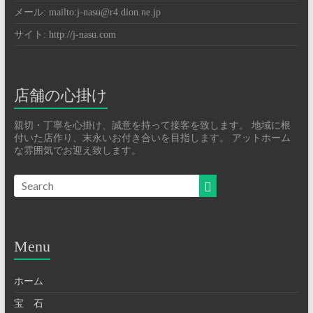
メール: mailto:j-nasu@r4.dion.ne.jp
サイト: http://j-nasu.com
店舗の心掛け
親切・丁寧を心掛け、誠意を持って接客を致します。 地域に根
付いた店作り、末永いお付き合いを目指します。 アットホーム
な雰囲気でお迎え致します。
Menu
ホーム
宝 石